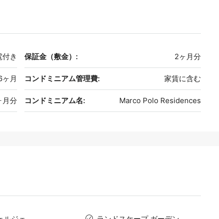
電付き
保証金（敷金）:
2ヶ月分
6ヶ月
コンドミニアム管理費:
家賃に含む
ヶ月分
コンドミニアム名:
Marco Polo Residences
ェルジェ
ランドスケープ ガーデン