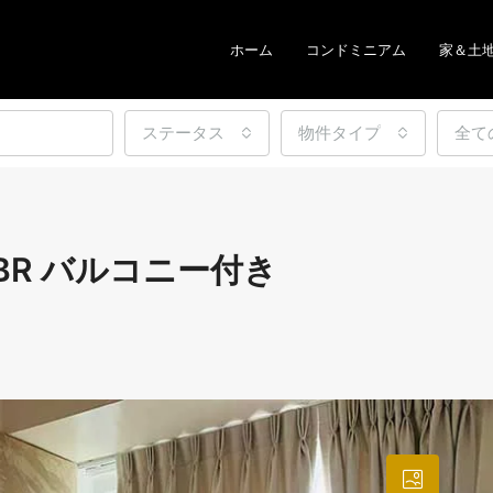
ホーム
コンドミニアム
家＆土
ステータス
物件タイプ
全て
es 1BR バルコニー付き