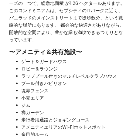
ーズの一つで、総敷地面積 が1.26 ヘクタールあります。
このコンドミニアムは、セブシティのITパークに近く、
バニラッドのメインストリートまで徒歩数分、という戦
略的な場所にあります。 都会的な快適さがありながら、
開放的な空間により、豊かな緑も満喫できるつくりとな
っています.
〜アメニティ＆共有施設〜
ゲート＆ガードハウス
ロビー＆ラウンジ
ラッププール付きのマルチレベルクラブハウス
プール付きパビリオン
境界フェンス
小売エリア
ジム
禅ガーデン
歩行者用通路とジョギングコース
アメニティエリアのWi-Fiホットスポット
多目的ルーム