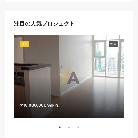
注目の人気プロジェクト
売買
注目
転売
注目
₱16,000,000/All-in
ス