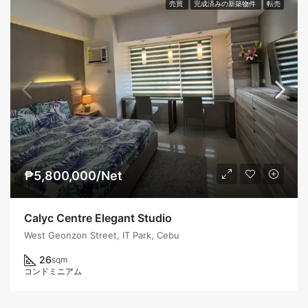
売買
完成済みの新築物件
転売
₱5,800,000/Net
Calyc Centre Elegant Studio
West Geonzon Street, IT Park, Cebu
26
sqm
コンドミニアム