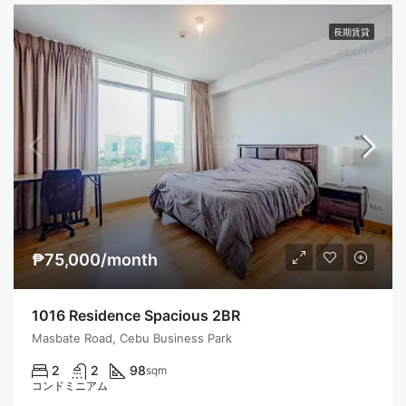
長期賃貸
₱75,000/month
1016 Residence Spacious 2BR
Masbate Road, Cebu Business Park
2
2
98
sqm
コンドミニアム