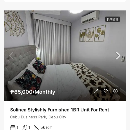
長期賃貸
₱65,000/Monthly
Solinea Stylishly Furnished 1BR Unit For Rent
Cebu Business Park, Cebu City
1
1
56
sqm