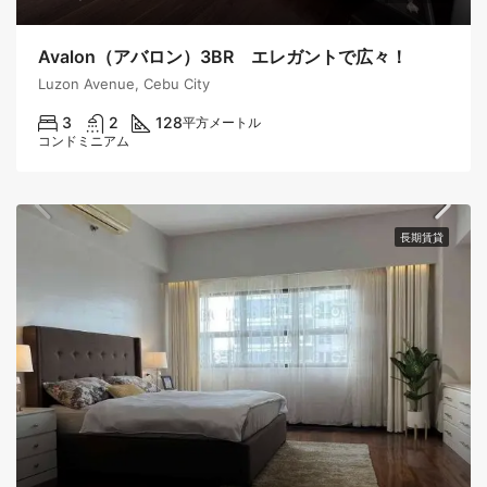
Avalon（アバロン）3BR エレガントで広々！
Luzon Avenue, Cebu City
3
2
128
平方メートル
コンドミニアム
長期賃貸