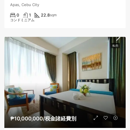
Apas, Cebu City
0
1
22.8
sqm
コンドミニアム
転売
₱10,000,000/税金諸経費別