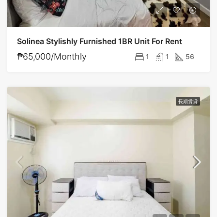
Solinea Stylishly Furnished 1BR Unit For Rent
₱65,000/Monthly
1
1
56
長期賃貸