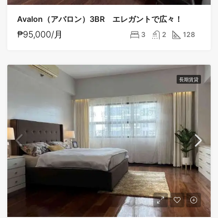
Avalon（アバロン）3BR エレガントで広々！
₱95,000/月
3
2
128
長期賃貸