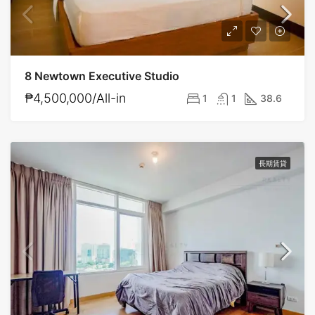
8 Newtown Executive Studio
₱4,500,000/All-in
1
1
38.6
長期賃貸