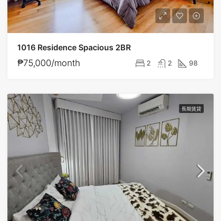
1016 Residence Spacious 2BR
₱75,000/month
2
2
98
長期賃貸