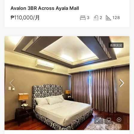
Avalon 3BR Across Ayala Mall
₱110,000/月
3
2
128
長期賃貸