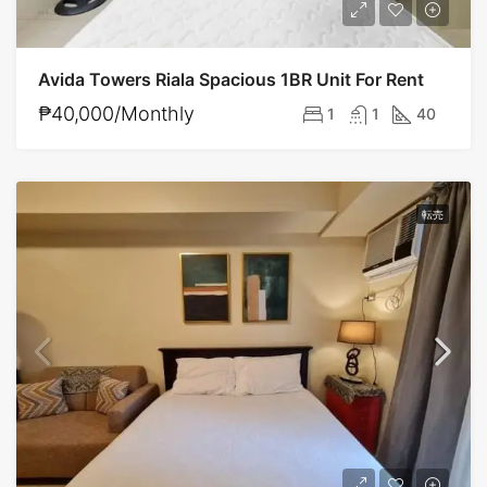
Avida Towers Riala Spacious 1BR Unit For Rent
₱40,000/Monthly
1
1
40
転売