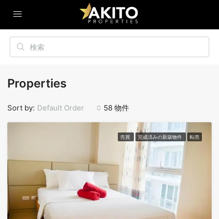
Properties
Sort by:
Default Order
58 物件
売買
完成済みの新築物件
転売