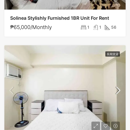
Solinea Stylishly Furnished 1BR Unit For Rent
₱65,000/Monthly
1
1
56
長期賃貸