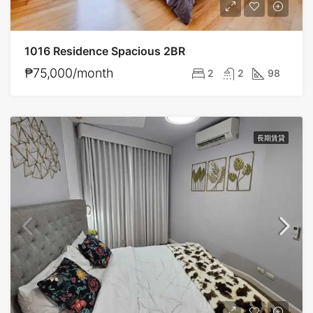
1016 Residence Spacious 2BR
₱75,000/month
2
2
98
長期賃貸