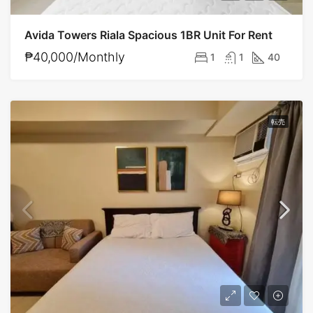
Avida Towers Riala Spacious 1BR Unit For Rent
₱40,000/Monthly
1
1
40
転売