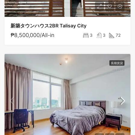
新築タウンハウス2BR Talisay City
₱8,500,000/All-in
3
3
72
長期賃貸